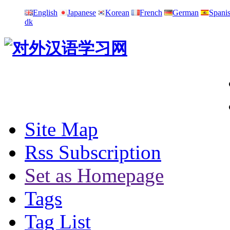
English
Japanese
Korean
French
German
Spani
dk
Site Map
Rss Subscription
Set as Homepage
Tags
Tag List