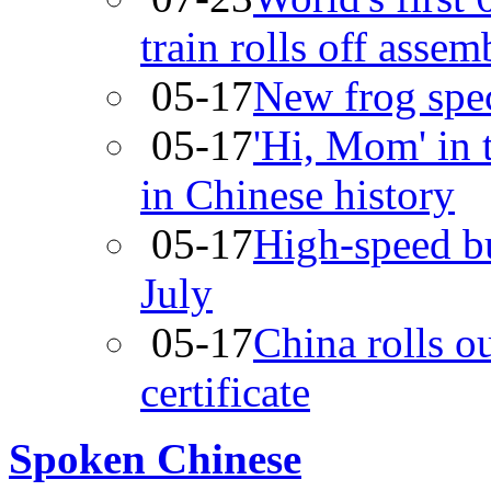
train rolls off assem
05-17
New frog spec
05-17
​'Hi, Mom' in 
in Chinese history
05-17
High-speed bul
July
05-17
China rolls ou
certificate
Spoken Chinese