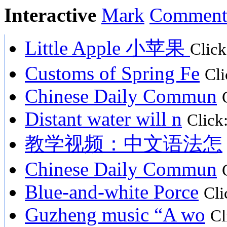
Interactive
Mark
Commen
Little Apple 小苹果
Click
Customs of Spring Fe
Cli
Chinese Daily Commun
Distant water will n
Click
教学视频：中文语法怎
Chinese Daily Commun
Blue-and-white Porce
Cli
Guzheng music “A wo
Cl