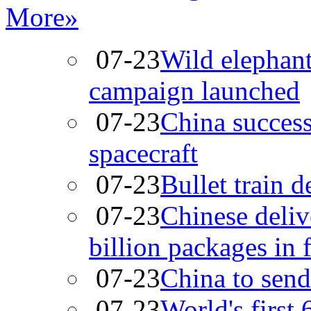
More»
07-23
Wild elephant
campaign launched
07-23
China succes
spacecraft
07-23
Bullet train 
07-23
Chinese deliv
billion packages in f
07-23
China to send
07-23
World's first