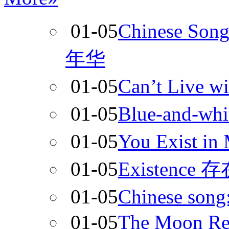
01-05
Chinese So
年华
01-05
Can’t Live
01-05
Blue-and-wh
01-05
You Exist 
01-05
Existence 
01-05
Chinese song
01-05
The Moon Rep