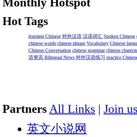
Monthly Hotspot
Hot Tags
learning Chinese
对外汉语
汉语词汇
Spoken Chinese
chinese words
chinese phrase
Vocabulary
Chinese lang
Chinese Conversation
chinese grammar
chinese charect
语资讯
Bilingual News
对外汉语练习
practice Chines
Partners
All Links
|
Join u
英文小说网