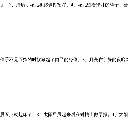
。3、清晨，花儿和露珠打招呼。4、花儿望着绿叶的样子，会心的笑了
手不见五指的时候藏起了自己的身体。3、月亮在宁静的夜晚对着熟睡
五点就起床了。3、太阳早晨起来后在树梢上做早操。4、太阳早晨和