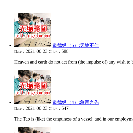
道德经（5）:天地不仁
2021-06-23
588
Date：
Click：
Heaven and earth do not act from (the impulse of) any wish t
道德经（4）:象帝之先
2021-06-23
547
Date：
Click：
The Tao is (like) the emptiness of a vessel; and in our employme