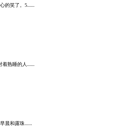
。5......
的人......
露珠......