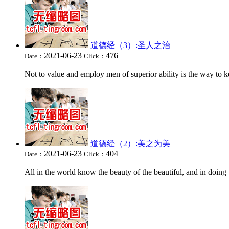
道德经（3）:圣人之治
2021-06-23
476
Date：
Click：
Not to value and employ men of superior ability is the way t
道德经（2）:美之为美
2021-06-23
404
Date：
Click：
All in the world know the beauty of the beautiful, and in doing