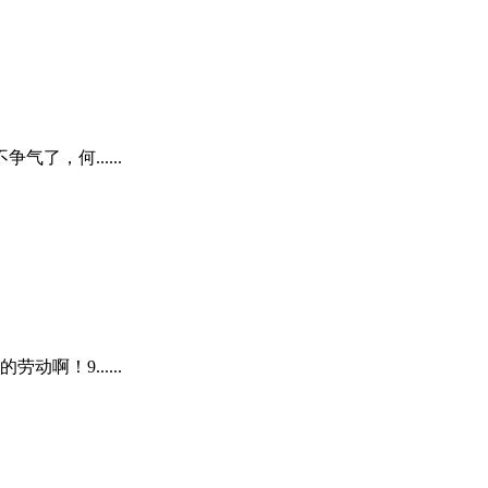
，何......
！9......