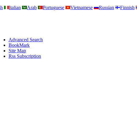
sh
Italian
Arab
Portuguese
Vietnamese
Russian
Finnish
Advanced Search
BookMark
Site Map
Rss Subscription