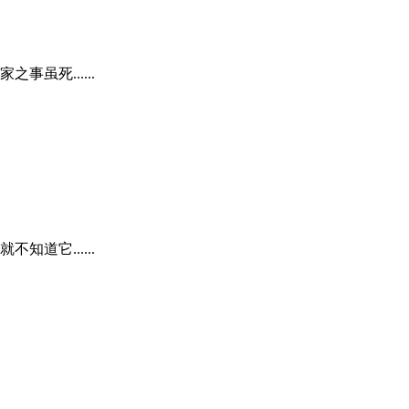
虽死......
道它......