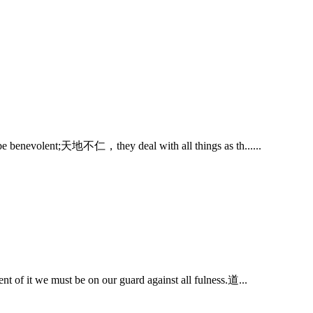
o be benevolent;天地不仁，they deal with all things as th......
nt of it we must be on our guard against all fulness.道...