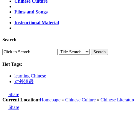
Chinese Culture
|
Films and Songs
|
Instructional Material
|
Search
Search
Hot Tags:
learning Chinese
对外汉语
Share
Current Location:
Homepage
»
Chinese Culture
»
Chinese Literatur
Share