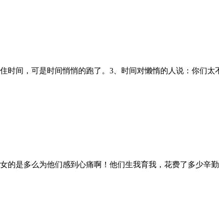
时间，可是时间悄悄的跑了。3、时间对懒惰的人说：你们太不争气了
的是多么为他们感到心痛啊！他们生我育我，花费了多少辛勤的劳动啊