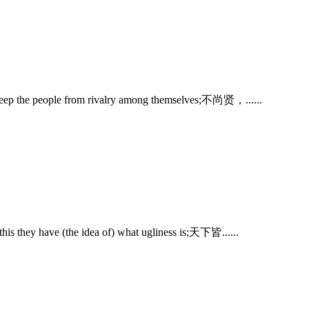
o keep the people from rivalry among themselves;不尚贤，......
 this they have (the idea of) what ugliness is;天下皆......